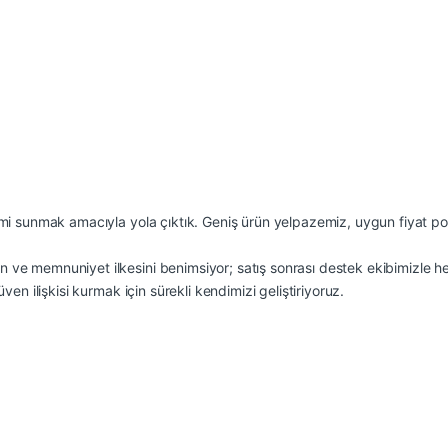
eyimi sunmak amacıyla yola çıktık. Geniş ürün yelpazemiz, uygun fiyat po
en ve memnuniyet ilkesini benimsiyor; satış sonrası destek ekibimizle 
üven ilişkisi kurmak için sürekli kendimizi geliştiriyoruz.