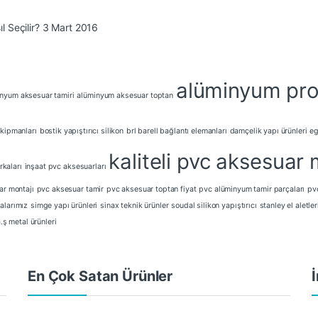
 Seçilir?
3 Mart 2016
alüminyum prof
nyum aksesuar tamiri
alüminyum aksesuar toptan
kipmanları
bostik yapıştırıcı silikon
brl barell bağlantı elemanları
damçelik yapı ürünleri
eg
kaliteli pvc aksesuar 
rkaları
inşaat pvc aksesuarları
ar montajı
pvc aksesuar tamir
pvc aksesuar toptan fiyat
pvc alüminyum tamir parçaları
pvc
alarımız
simge yapı ürünleri
sinax teknik ürünler
soudal silikon yapıştırıcı
stanley el aletler
a.ş metal ürünleri
En Çok Satan Ürünler
İ