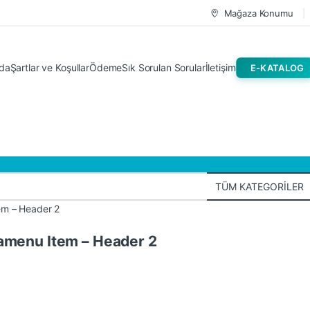
Mağaza Konumu
da
Şartlar ve Koşullar
Ödeme
Sık Sorulan Sorular
İletişim
E-KATALOG
em – Header 2
amenu Item – Header 2