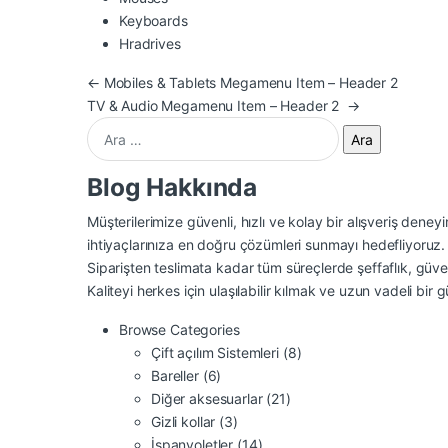
Keyboards
Hradrives
Yazı gezinmesi
←
Mobiles & Tablets Megamenu Item – Header 2
TV & Audio Megamenu Item – Header 2
→
Arama:
Blog Hakkında
Müşterilerimize güvenli, hızlı ve kolay bir alışveriş den
ihtiyaçlarınıza en doğru çözümleri sunmayı hedefliyoruz.
Siparişten teslimata kadar tüm süreçlerde şeffaflık, güv
Kaliteyi herkes için ulaşılabilir kılmak ve uzun vadeli bir g
Browse Categories
Çift açılım Sistemleri
(8)
Bareller
(6)
Diğer aksesuarlar
(21)
Gizli kollar
(3)
İspanyoletler
(14)