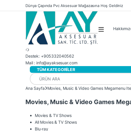
Skip to navigation
Skip to content
Dünya Çapında Pvc Aksesuar Mağazasına Hoş Geldiniz
Hakkımız
Destek: +905332040562
Mail : info@ayaksesuar.com
TÜM KATEGORİLER
Search for:
Ana Sayfa
Movies, Music & Video Games Megamenu It
Movies, Music & Video Games Meg
Movies & TV Shows
All Movies & TV Shows
Blu-ray