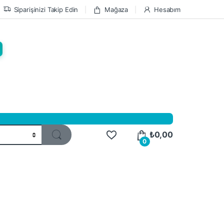
Siparişinizi Takip Edin
Mağaza
Hesabım
₺
0,00
0