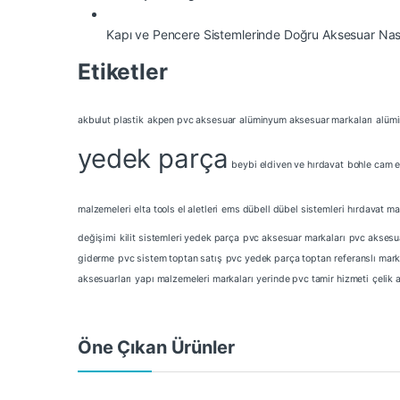
Kapı ve Pencere Sistemlerinde Doğru Aksesuar Nasıl
Etiketler
akbulut plastik
akpen pvc aksesuar
alüminyum aksesuar markaları
alümi
yedek parça
beybi eldiven ve hırdavat
bohle cam e
malzemeleri
elta tools el aletleri
ems dübell dübel sistemleri
hırdavat ma
değişimi
kilit sistemleri yedek parça
pvc aksesuar markaları
pvc aksesu
giderme
pvc sistem toptan satış
pvc yedek parça toptan
referanslı mark
aksesuarları
yapı malzemeleri markaları
yerinde pvc tamir hizmeti
çelik 
Öne Çıkan Ürünler