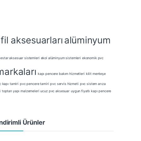
il aksesuarları
alüminyum
estar aksesuar sistemleri
ekol alüminyum sistemleri
ekonomik pvc
markaları
kapı pencere bakım hizmetleri
kilit menteşe
 kapı tamiri
pvc pencere tamiri
pvc servis hizmeti
pvc sistem arıza
i
toptan yapı malzemeleri
ucuz pvc aksesuar
uygun fiyatlı kapı pencere
ndirimli Ürünler