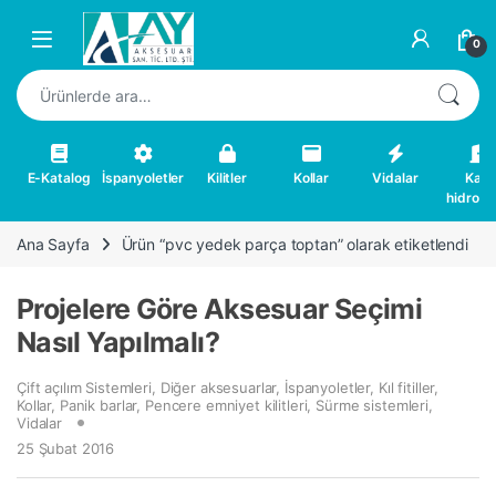
Skip to navigation
Skip to content
0
Ara:
E-Katalog
İspanyoletler
Kilitler
Kollar
Vidalar
Kapı
hidrolikl
Ana Sayfa
Ürün “pvc yedek parça toptan” olarak etiketlendi
Projelere Göre Aksesuar Seçimi
Nasıl Yapılmalı?
Çift açılım Sistemleri
,
Diğer aksesuarlar
,
İspanyoletler
,
Kıl fitiller
,
Kollar
,
Panik barlar
,
Pencere emniyet kilitleri
,
Sürme sistemleri
,
Vidalar
25 Şubat 2016