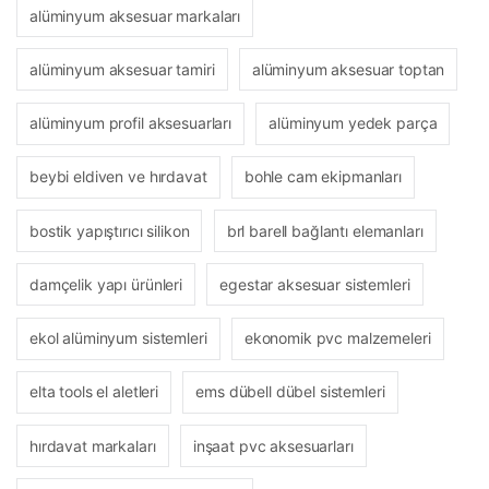
alüminyum aksesuar markaları
alüminyum aksesuar tamiri
alüminyum aksesuar toptan
alüminyum profil aksesuarları
alüminyum yedek parça
beybi eldiven ve hırdavat
bohle cam ekipmanları
bostik yapıştırıcı silikon
brl barell bağlantı elemanları
damçelik yapı ürünleri
egestar aksesuar sistemleri
ekol alüminyum sistemleri
ekonomik pvc malzemeleri
elta tools el aletleri
ems dübell dübel sistemleri
hırdavat markaları
inşaat pvc aksesuarları