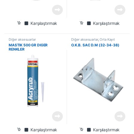
Karşılaştırmak
Karşılaştırmak
Diğer aksesuarlar
Diğer aksesuarlar
,
Orta Kayıt
Bağlantı Takozları
MASTIK 500 GR DIGER
O.K.B. SAC D.M (32-34-38)
RENKLER
Karşılaştırmak
Karşılaştırmak