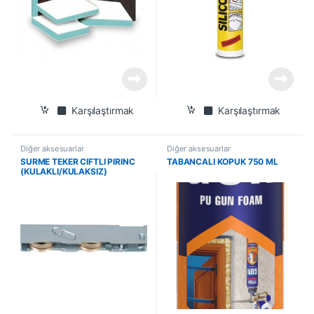
Karşılaştırmak
Karşılaştırmak
Diğer aksesuarlar
Diğer aksesuarlar
SURME TEKER CIFTLI PIRINC
TABANCALI KOPUK 750 ML
(KULAKLI/KULAKSIZ)