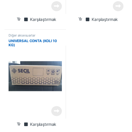
Karşılaştırmak
Karşılaştırmak
Diğer aksesuarlar
UNIVERSAL CONTA (KOLI 10
KG)
Karşılaştırmak