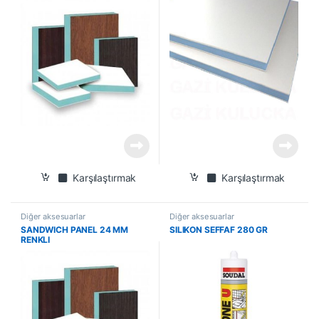
Karşılaştırmak
Karşılaştırmak
Diğer aksesuarlar
Diğer aksesuarlar
SANDWICH PANEL 24 MM
SILIKON SEFFAF 280 GR
RENKLI