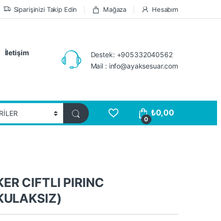
Siparişinizi Takip Edin
Mağaza
Hesabım
İletişim
Destek: +905332040562
Mail : info@ayaksesuar.com
₺
0,00
0
ER CIFTLI PIRINC
KULAKSIZ)