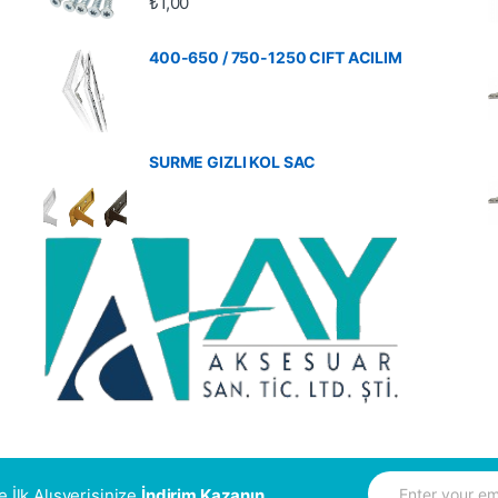
₺
1,00
400-650 / 750-1250 CIFT ACILIM
SURME GIZLI KOL SAC
E
Ve İlk Alışverişinize
İndirim Kazanın