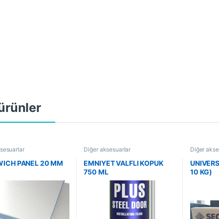
i ürünler
sesuarlar
Diğer aksesuarlar
Diğer akse
ICH PANEL 20 MM
EMNIYET VALFLI KOPUK
UNIVERS
750 ML
10 KG)