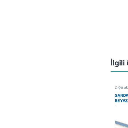
İlgil
Diğer ak
SANDW
BEYAZ