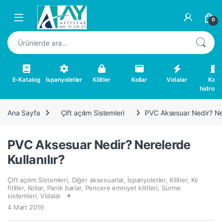
Skip to navigation
Skip to content
0
Ara:
E-Katalog
İspanyoletler
Kilitler
Kollar
Vidalar
Kapı
hidrolikl
Ana Sayfa
Çift açılım Sistemleri
PVC Aksesuar Nedir? Ner
PVC Aksesuar Nedir? Nerelerde
Kullanılır?
Çift açılım Sistemleri
,
Diğer aksesuarlar
,
İspanyoletler
,
Kilitler
,
Kıl
fitiller
,
Kollar
,
Panik barlar
,
Pencere emniyet kilitleri
,
Sürme
sistemleri
,
Vidalar
4 Mart 2016