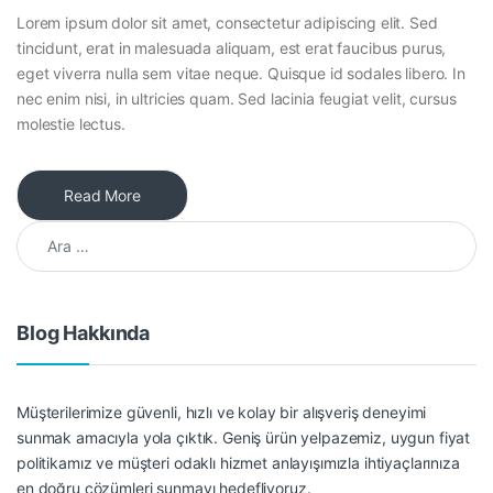
Lorem ipsum dolor sit amet, consectetur adipiscing elit. Sed
tincidunt, erat in malesuada aliquam, est erat faucibus purus,
eget viverra nulla sem vitae neque. Quisque id sodales libero. In
nec enim nisi, in ultricies quam. Sed lacinia feugiat velit, cursus
molestie lectus.
Read More
Arama:
Blog Hakkında
Müşterilerimize güvenli, hızlı ve kolay bir alışveriş deneyimi
sunmak amacıyla yola çıktık. Geniş ürün yelpazemiz, uygun fiyat
politikamız ve müşteri odaklı hizmet anlayışımızla ihtiyaçlarınıza
en doğru çözümleri sunmayı hedefliyoruz.