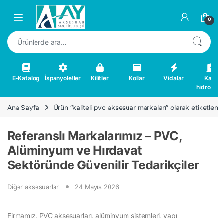
Skip to navigation
Skip to content
0
Ara:
E-Katalog
İspanyoletler
Kilitler
Kollar
Vidalar
Kapı
hidrolikl
Ana Sayfa
Ürün “kaliteli pvc aksesuar markaları” olarak etiketlen
Referanslı Markalarımız – PVC,
Alüminyum ve Hırdavat
Sektöründe Güvenilir Tedarikçiler
Diğer aksesuarlar
24 Mayıs 2026
Firmamız, PVC aksesuarları, alüminyum sistemleri, yapı