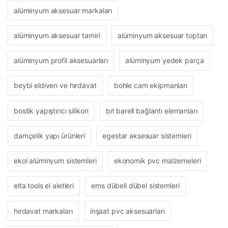
alüminyum aksesuar markaları
alüminyum aksesuar tamiri
alüminyum aksesuar toptan
alüminyum profil aksesuarları
alüminyum yedek parça
beybi eldiven ve hırdavat
bohle cam ekipmanları
bostik yapıştırıcı silikon
brl barell bağlantı elemanları
damçelik yapı ürünleri
egestar aksesuar sistemleri
ekol alüminyum sistemleri
ekonomik pvc malzemeleri
elta tools el aletleri
ems dübell dübel sistemleri
hırdavat markaları
inşaat pvc aksesuarları