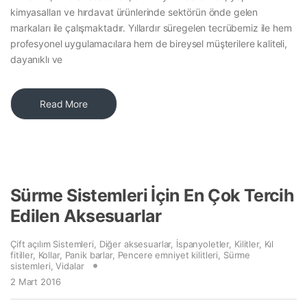
kimyasalları ve hırdavat ürünlerinde sektörün önde gelen
markaları ile çalışmaktadır. Yıllardır süregelen tecrübemiz ile hem
profesyonel uygulamacılara hem de bireysel müşterilere kaliteli,
dayanıklı ve
Read More
Sürme Sistemleri İçin En Çok Tercih
Edilen Aksesuarlar
Çift açılım Sistemleri
,
Diğer aksesuarlar
,
İspanyoletler
,
Kilitler
,
Kıl
fitiller
,
Kollar
,
Panik barlar
,
Pencere emniyet kilitleri
,
Sürme
sistemleri
,
Vidalar
2 Mart 2016