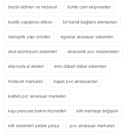
beybi eldiven ve hırdavat
bohle cam ekipmanları
bostik yapıştırıcı silikon
brl barell bağlantı elemanları
damçelik yapı ürünleri
egestar aksesuar sistemleri
ekol alüminyum sistemleri
ekonomik pvc malzemeleri
elta tools el aletleri
ems dübell dübel sistemleri
hırdavat markaları
inşaat pvc aksesuarları
kaliteli pvc aksesuar markaları
kapı pencere bakım hizmetleri
kilit menteşe değişimi
kilit sistemleri yedek parça
pvc aksesuar markaları