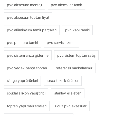
pvc aksesuar montajı
pvc aksesuar tamir
pvc aksesuar toptan fiyat
pvc alüminyum tamir parçaları
pvc kapı tamiri
pvc pencere tamiri
pvc servis hizmeti
pvc sistem arıza giderme
pvc sistem toptan satış
pvc yedek parça toptan
referanslı markalarımız
simge yapı ürünleri
sinax teknik ürünler
soudal silikon yapıştırıcı
stanley el aletleri
toptan yapı malzemeleri
ucuz pvc aksesuar