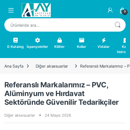
Skip to navigation
Skip to content
0
Ara:
E-Katalog
İspanyoletler
Kilitler
Kollar
Vidalar
Kapı
hidrolikl
Ana Sayfa
Diğer aksesuarlar
Referanslı Markalarımız – 
Referanslı Markalarımız – PVC,
Alüminyum ve Hırdavat
Sektöründe Güvenilir Tedarikçiler
Diğer aksesuarlar
24 Mayıs 2026