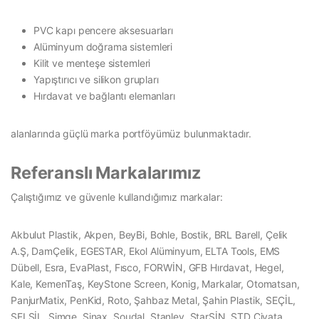
PVC kapı pencere aksesuarları
Alüminyum doğrama sistemleri
Kilit ve menteşe sistemleri
Yapıştırıcı ve silikon grupları
Hırdavat ve bağlantı elemanları
alanlarında güçlü marka portföyümüz bulunmaktadır.
Referanslı Markalarımız
Çalıştığımız ve güvenle kullandığımız markalar:
Akbulut Plastik, Akpen, BeyBi, Bohle, Bostik, BRL Barell, Çelik
A.Ş, DamÇelik, EGESTAR, Ekol Alüminyum, ELTA Tools, EMS
Dübell, Esra, EvaPlast, Fısco, FORWİN, GFB Hırdavat, Hegel,
Kale, KemenTaş, KeyStone Screen, Konig, Markalar, Otomatsan,
PanjurMatix, PenKid, Roto, Şahbaz Metal, Şahin Plastik, SEÇİL,
SELSİL, Simge, Sinax, Soudal, Stanley, StarSİN, STD Civata,