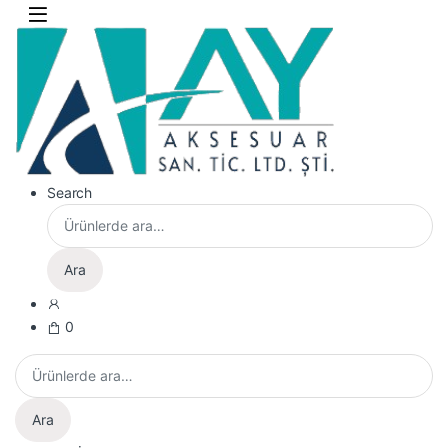
Skip to navigation
Skip to content
Search
Ara:
Ara
0
Ara:
Ara