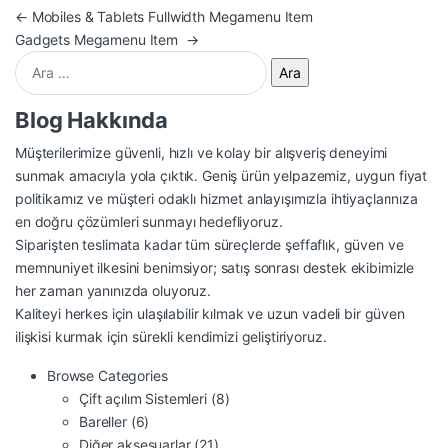
Yazı gezinmesi
←
Mobiles & Tablets Fullwidth Megamenu Item
Gadgets Megamenu Item
→
Arama:
Blog Hakkında
Müşterilerimize güvenli, hızlı ve kolay bir alışveriş deneyimi
sunmak amacıyla yola çıktık. Geniş ürün yelpazemiz, uygun fiyat
politikamız ve müşteri odaklı hizmet anlayışımızla ihtiyaçlarınıza
en doğru çözümleri sunmayı hedefliyoruz.
Siparişten teslimata kadar tüm süreçlerde şeffaflık, güven ve
memnuniyet ilkesini benimsiyor; satış sonrası destek ekibimizle
her zaman yanınızda oluyoruz.
Kaliteyi herkes için ulaşılabilir kılmak ve uzun vadeli bir güven
ilişkisi kurmak için sürekli kendimizi geliştiriyoruz.
Browse Categories
Çift açılım Sistemleri
(8)
Bareller
(6)
Diğer aksesuarlar
(21)