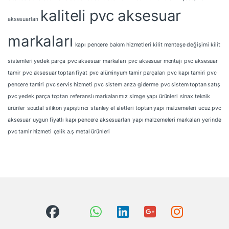
kaliteli pvc aksesuar
aksesuarları
markaları
kapı pencere bakım hizmetleri
kilit menteşe değişimi
kilit
sistemleri yedek parça
pvc aksesuar markaları
pvc aksesuar montajı
pvc aksesuar
tamir
pvc aksesuar toptan fiyat
pvc alüminyum tamir parçaları
pvc kapı tamiri
pvc
pencere tamiri
pvc servis hizmeti
pvc sistem arıza giderme
pvc sistem toptan satış
pvc yedek parça toptan
referanslı markalarımız
simge yapı ürünleri
sinax teknik
ürünler
soudal silikon yapıştırıcı
stanley el aletleri
toptan yapı malzemeleri
ucuz pvc
aksesuar
uygun fiyatlı kapı pencere aksesuarları
yapı malzemeleri markaları
yerinde
pvc tamir hizmeti
çelik a.ş metal ürünleri