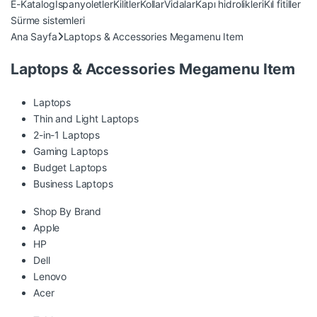
E-Katalog
İspanyoletler
Kilitler
Kollar
Vidalar
Kapı hidrolikleri
Kıl fitiller
Sürme sistemleri
Ana Sayfa
Laptops & Accessories Megamenu Item
Laptops & Accessories Megamenu Item
Laptops
Thin and Light Laptops
2-in-1 Laptops
Gaming Laptops
Budget Laptops
Business Laptops
Shop By Brand
Apple
HP
Dell
Lenovo
Acer