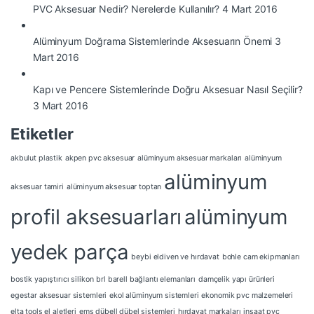
PVC Aksesuar Nedir? Nerelerde Kullanılır?
4 Mart 2016
Alüminyum Doğrama Sistemlerinde Aksesuarın Önemi
3
Mart 2016
Kapı ve Pencere Sistemlerinde Doğru Aksesuar Nasıl Seçilir?
3 Mart 2016
Etiketler
akbulut plastik
akpen pvc aksesuar
alüminyum aksesuar markaları
alüminyum
alüminyum
aksesuar tamiri
alüminyum aksesuar toptan
profil aksesuarları
alüminyum
yedek parça
beybi eldiven ve hırdavat
bohle cam ekipmanları
bostik yapıştırıcı silikon
brl barell bağlantı elemanları
damçelik yapı ürünleri
egestar aksesuar sistemleri
ekol alüminyum sistemleri
ekonomik pvc malzemeleri
elta tools el aletleri
ems dübell dübel sistemleri
hırdavat markaları
inşaat pvc