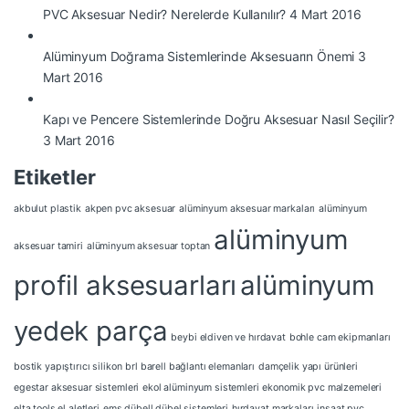
PVC Aksesuar Nedir? Nerelerde Kullanılır?
4 Mart 2016
Alüminyum Doğrama Sistemlerinde Aksesuarın Önemi
3
Mart 2016
Kapı ve Pencere Sistemlerinde Doğru Aksesuar Nasıl Seçilir?
3 Mart 2016
Etiketler
akbulut plastik
akpen pvc aksesuar
alüminyum aksesuar markaları
alüminyum
alüminyum
aksesuar tamiri
alüminyum aksesuar toptan
profil aksesuarları
alüminyum
yedek parça
beybi eldiven ve hırdavat
bohle cam ekipmanları
bostik yapıştırıcı silikon
brl barell bağlantı elemanları
damçelik yapı ürünleri
egestar aksesuar sistemleri
ekol alüminyum sistemleri
ekonomik pvc malzemeleri
elta tools el aletleri
ems dübell dübel sistemleri
hırdavat markaları
inşaat pvc