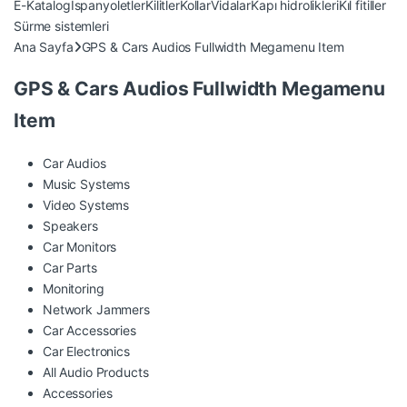
E-Katalog
İspanyoletler
Kilitler
Kollar
Vidalar
Kapı hidrolikleri
Kıl fitiller
Sürme sistemleri
Ana Sayfa
GPS & Cars Audios Fullwidth Megamenu Item
GPS & Cars Audios Fullwidth Megamenu
Item
Car Audios
Music Systems
Video Systems
Speakers
Car Monitors
Car Parts
Monitoring
Network Jammers
Car Accessories
Car Electronics
All Audio Products
Accessories