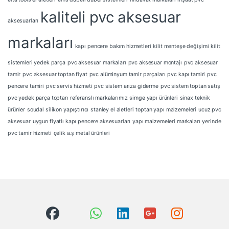
kaliteli pvc aksesuar
aksesuarları
markaları
kapı pencere bakım hizmetleri
kilit menteşe değişimi
kilit
sistemleri yedek parça
pvc aksesuar markaları
pvc aksesuar montajı
pvc aksesuar
tamir
pvc aksesuar toptan fiyat
pvc alüminyum tamir parçaları
pvc kapı tamiri
pvc
pencere tamiri
pvc servis hizmeti
pvc sistem arıza giderme
pvc sistem toptan satış
pvc yedek parça toptan
referanslı markalarımız
simge yapı ürünleri
sinax teknik
ürünler
soudal silikon yapıştırıcı
stanley el aletleri
toptan yapı malzemeleri
ucuz pvc
aksesuar
uygun fiyatlı kapı pencere aksesuarları
yapı malzemeleri markaları
yerinde
pvc tamir hizmeti
çelik a.ş metal ürünleri