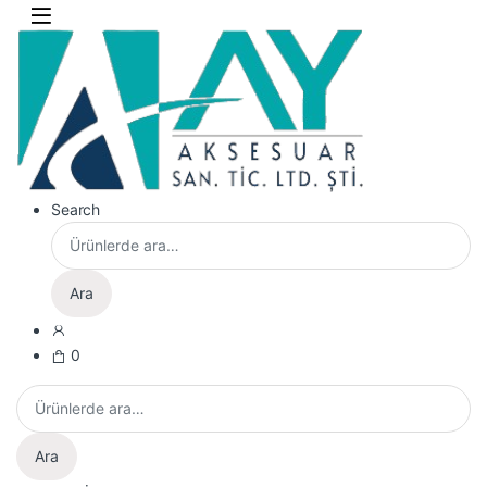
Skip to navigation
Skip to content
Search
Ara:
Ara
0
Ara:
Ara