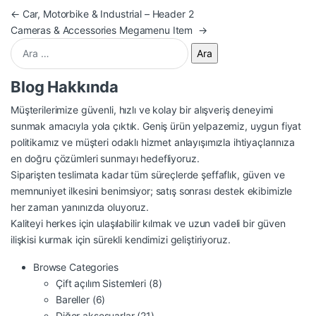
Yazı gezinmesi
←
Car, Motorbike & Industrial – Header 2
Cameras & Accessories Megamenu Item
→
Arama:
Blog Hakkında
Müşterilerimize güvenli, hızlı ve kolay bir alışveriş deneyimi
sunmak amacıyla yola çıktık. Geniş ürün yelpazemiz, uygun fiyat
politikamız ve müşteri odaklı hizmet anlayışımızla ihtiyaçlarınıza
en doğru çözümleri sunmayı hedefliyoruz.
Siparişten teslimata kadar tüm süreçlerde şeffaflık, güven ve
memnuniyet ilkesini benimsiyor; satış sonrası destek ekibimizle
her zaman yanınızda oluyoruz.
Kaliteyi herkes için ulaşılabilir kılmak ve uzun vadeli bir güven
ilişkisi kurmak için sürekli kendimizi geliştiriyoruz.
Browse Categories
Çift açılım Sistemleri
(8)
Bareller
(6)
Diğer aksesuarlar
(21)