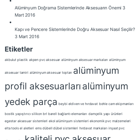
Alüminyum Doğrama Sistemlerinde Aksesuarın Önemi
3
Mart 2016
Kapı ve Pencere Sistemlerinde Doğru Aksesuar Nasıl Seçilir?
3 Mart 2016
Etiketler
akbulut plastik
akpen pvc aksesuar
alüminyum aksesuar markaları
alüminyum
alüminyum
aksesuar tamiri
alüminyum aksesuar toptan
profil aksesuarları
alüminyum
yedek parça
beybi eldiven ve hırdavat
bohle cam ekipmanları
bostik yapıştırıcı silikon
brl barell bağlantı elemanları
damçelik yapı ürünleri
egestar aksesuar sistemleri
ekol alüminyum sistemleri
ekonomik pvc malzemeleri
elta tools el aletleri
ems dübell dübel sistemleri
hırdavat markaları
inşaat pvc
kaliteli pvc aksesuar