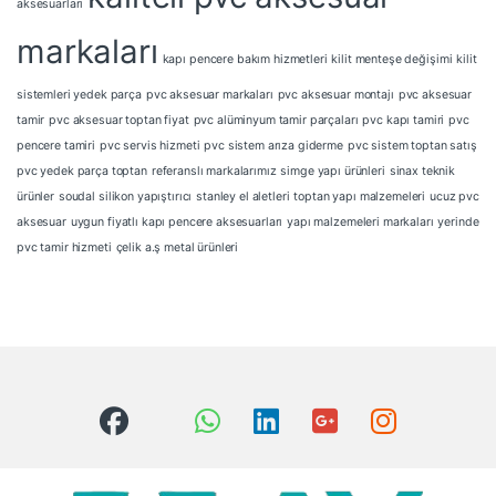
aksesuarları
markaları
kapı pencere bakım hizmetleri
kilit menteşe değişimi
kilit
sistemleri yedek parça
pvc aksesuar markaları
pvc aksesuar montajı
pvc aksesuar
tamir
pvc aksesuar toptan fiyat
pvc alüminyum tamir parçaları
pvc kapı tamiri
pvc
pencere tamiri
pvc servis hizmeti
pvc sistem arıza giderme
pvc sistem toptan satış
pvc yedek parça toptan
referanslı markalarımız
simge yapı ürünleri
sinax teknik
ürünler
soudal silikon yapıştırıcı
stanley el aletleri
toptan yapı malzemeleri
ucuz pvc
aksesuar
uygun fiyatlı kapı pencere aksesuarları
yapı malzemeleri markaları
yerinde
pvc tamir hizmeti
çelik a.ş metal ürünleri