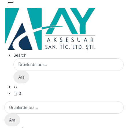
Skip to navigation
Skip to content
Search
Ara:
Ara
0
Ara:
Ara