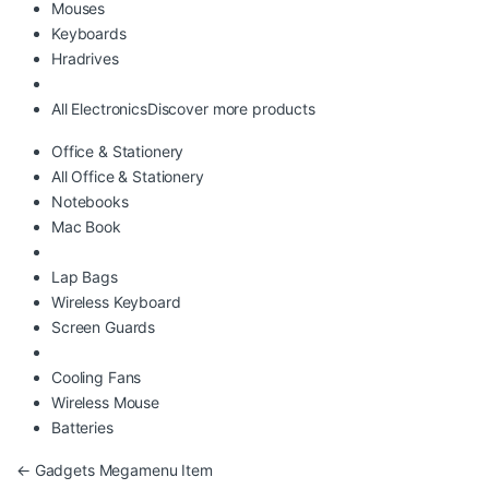
Mouses
Keyboards
Hradrives
All Electronics
Discover more products
Office & Stationery
All Office & Stationery
Notebooks
Mac Book
Lap Bags
Wireless Keyboard
Screen Guards
Cooling Fans
Wireless Mouse
Batteries
Yazı gezinmesi
←
Gadgets Megamenu Item