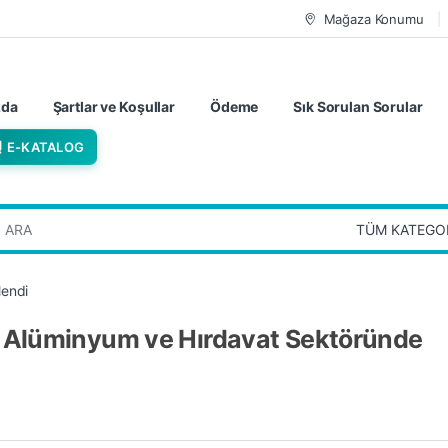
Mağaza Konumu
zda
Şartlar ve Koşullar
Ödeme
Sık Sorulan Sorular
E-KATALOG
:
lendi
, Alüminyum ve Hırdavat Sektöründe