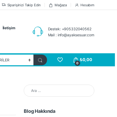
Siparişinizi Takip Edin
Mağaza
Hesabım
İletişim
Destek: +905332040562
Mail : info@ayaksesuar.com
₺
0,00
0
Arama:
Blog Hakkında