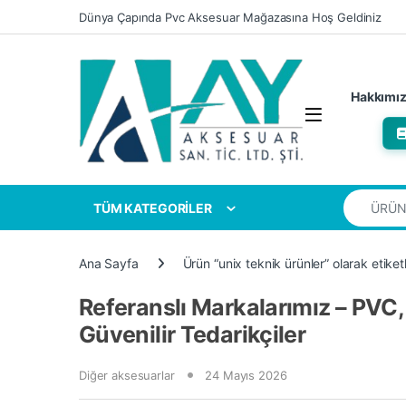
Skip to navigation
Skip to content
Dünya Çapında Pvc Aksesuar Mağazasına Hoş Geldiniz
Hakkımı
Search for
TÜM KATEGORİLER
Ana Sayfa
Ürün “unix teknik ürünler” olarak etiket
Referanslı Markalarımız – PVC
Güvenilir Tedarikçiler
Diğer aksesuarlar
24 Mayıs 2026