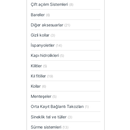
Çift açılım Sistemleri
(8)
Bareller
(6)
Diğer aksesuarlar
(21)
Gizli kollar
(3)
İspanyoletler
(14)
Kapı hidrolikleri
(5)
Kilitler
(5)
Kıl fitiller
(19)
Kollar
(6)
Menteşeler
(5)
Orta Kayıt Bağlantı Takozları
(1)
Sineklik tel ve tüller
(3)
Sürme sistemleri
(13)