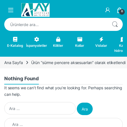
Skip to navigation
Skip to content
0
Ara:
E-Katalog
İspanyoletler
Kilitler
Kollar
Vidalar
Kapı
hidrolikl
Ana Sayfa
Ürün “sürme pencere aksesuarları” olarak etiketlendi
Nothing Found
It seems we can’t find what you’re looking for. Perhaps searching
can help.
Arama:
Arama: