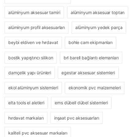
alüminyum aksesuar tamiri
alüminyum aksesuar toptan
alüminyum profil aksesuarları
alüminyum yedek parça
beybi eldiven ve hırdavat
bohle cam ekipmanları
bostik yapıştırıcı silikon
brl barell bağlantı elemanları
damçelik yapı ürünleri
egestar aksesuar sistemleri
ekol alüminyum sistemleri
ekonomik pvc malzemeleri
elta tools el aletleri
ems dübell dübel sistemleri
hırdavat markaları
inşaat pvc aksesuarları
kaliteli pvc aksesuar markaları