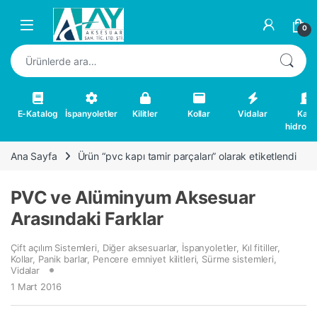
Skip to navigation
Skip to content
0
Ara:
E-Katalog
İspanyoletler
Kilitler
Kollar
Vidalar
Kapı
hidrolikl
Ana Sayfa
Ürün “pvc kapı tamir parçaları” olarak etiketlendi
PVC ve Alüminyum Aksesuar
Arasındaki Farklar
Çift açılım Sistemleri
,
Diğer aksesuarlar
,
İspanyoletler
,
Kıl fitiller
,
Kollar
,
Panik barlar
,
Pencere emniyet kilitleri
,
Sürme sistemleri
,
Vidalar
1 Mart 2016