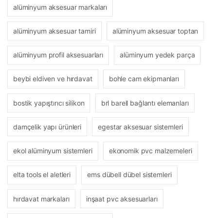
alüminyum aksesuar markaları
alüminyum aksesuar tamiri
alüminyum aksesuar toptan
alüminyum profil aksesuarları
alüminyum yedek parça
beybi eldiven ve hırdavat
bohle cam ekipmanları
bostik yapıştırıcı silikon
brl barell bağlantı elemanları
damçelik yapı ürünleri
egestar aksesuar sistemleri
ekol alüminyum sistemleri
ekonomik pvc malzemeleri
elta tools el aletleri
ems dübell dübel sistemleri
hırdavat markaları
inşaat pvc aksesuarları