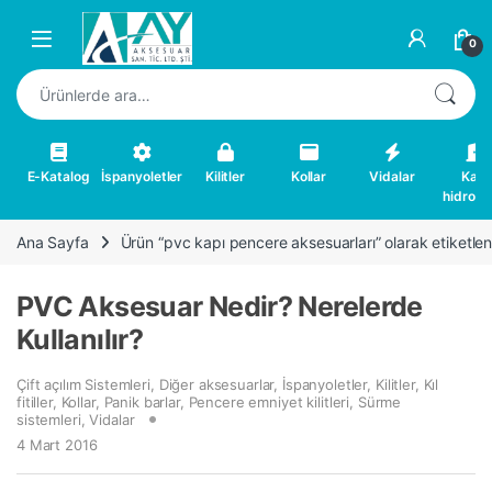
Skip to navigation
Skip to content
0
Ara:
E-Katalog
İspanyoletler
Kilitler
Kollar
Vidalar
Kapı
hidrolikl
Ana Sayfa
Ürün “pvc kapı pencere aksesuarları” olarak etiketlen
PVC Aksesuar Nedir? Nerelerde
Kullanılır?
Çift açılım Sistemleri
,
Diğer aksesuarlar
,
İspanyoletler
,
Kilitler
,
Kıl
fitiller
,
Kollar
,
Panik barlar
,
Pencere emniyet kilitleri
,
Sürme
sistemleri
,
Vidalar
4 Mart 2016