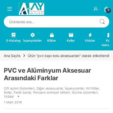
Skip to navigation
Skip to content
0
Ara:
E-Katalog
İspanyoletler
Kilitler
Kollar
Vidalar
Kapı
hidrolikl
Ana Sayfa
Ürün “pvc kapı kolu aksesuarları” olarak etiketlendi
PVC ve Alüminyum Aksesuar
Arasındaki Farklar
Çift açılım Sistemleri
,
Diğer aksesuarlar
,
İspanyoletler
,
Kıl fitiller
,
Kollar
,
Panik barlar
,
Pencere emniyet kilitleri
,
Sürme sistemleri
,
Vidalar
1 Mart 2016