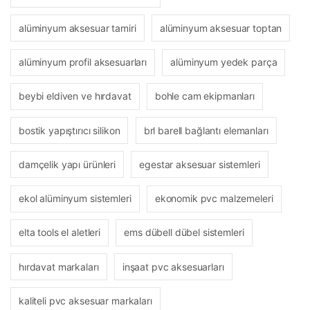
alüminyum aksesuar tamiri
alüminyum aksesuar toptan
alüminyum profil aksesuarları
alüminyum yedek parça
beybi eldiven ve hırdavat
bohle cam ekipmanları
bostik yapıştırıcı silikon
brl barell bağlantı elemanları
damçelik yapı ürünleri
egestar aksesuar sistemleri
ekol alüminyum sistemleri
ekonomik pvc malzemeleri
elta tools el aletleri
ems dübell dübel sistemleri
hırdavat markaları
inşaat pvc aksesuarları
kaliteli pvc aksesuar markaları