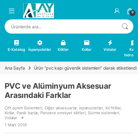
Skip to navigation
Skip to content
0
Ara:
E-Katalog
İspanyoletler
Kilitler
Kollar
Vidalar
Kapı
hidrolikl
Ana Sayfa
Ürün “pvc kapı güvenlik sistemleri” olarak etiketlendi
PVC ve Alüminyum Aksesuar
Arasındaki Farklar
Çift açılım Sistemleri
,
Diğer aksesuarlar
,
İspanyoletler
,
Kıl fitiller
,
Kollar
,
Panik barlar
,
Pencere emniyet kilitleri
,
Sürme sistemleri
,
Vidalar
1 Mart 2016