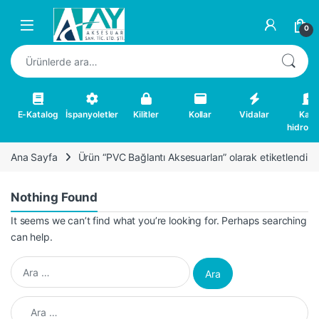
Skip to navigation
Skip to content
0
Ara:
E-Katalog
İspanyoletler
Kilitler
Kollar
Vidalar
Kapı
hidrolikl
Ana Sayfa
Ürün “PVC Bağlantı Aksesuarları” olarak etiketlendi
Nothing Found
It seems we can’t find what you’re looking for. Perhaps searching
can help.
Arama:
Arama: