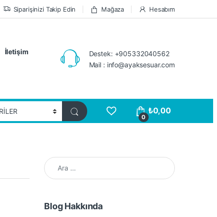
Siparişinizi Takip Edin
Mağaza
Hesabım
İletişim
Destek: +905332040562
Mail : info@ayaksesuar.com
₺
0,00
0
Arama:
Blog Hakkında