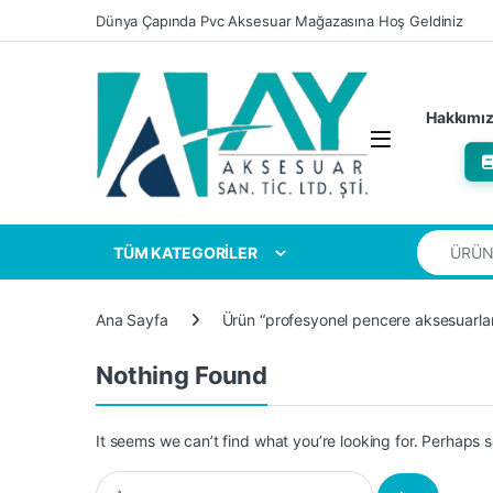
Skip to navigation
Skip to content
Dünya Çapında Pvc Aksesuar Mağazasına Hoş Geldiniz
Hakkımı
Search for
TÜM KATEGORİLER
Ana Sayfa
Ürün “profesyonel pencere aksesuarları
Nothing Found
It seems we can’t find what you’re looking for. Perhaps 
Arama: