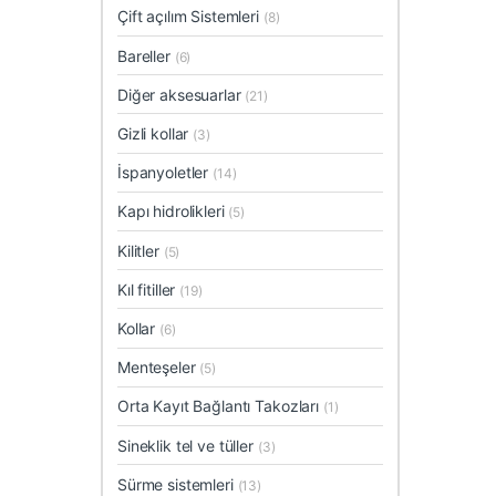
Çift açılım Sistemleri
(8)
Bareller
(6)
Diğer aksesuarlar
(21)
Gizli kollar
(3)
İspanyoletler
(14)
Kapı hidrolikleri
(5)
Kilitler
(5)
Kıl fitiller
(19)
Kollar
(6)
Menteşeler
(5)
Orta Kayıt Bağlantı Takozları
(1)
Sineklik tel ve tüller
(3)
Sürme sistemleri
(13)