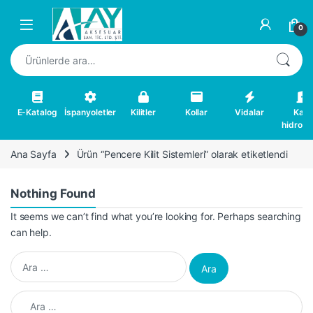
Skip to navigation
Skip to content
0
Ara:
E-Katalog
İspanyoletler
Kilitler
Kollar
Vidalar
Kapı
hidrolikl
Ana Sayfa
Ürün “Pencere Kilit Sistemleri” olarak etiketlendi
Nothing Found
It seems we can’t find what you’re looking for. Perhaps searching
can help.
Arama:
Arama: