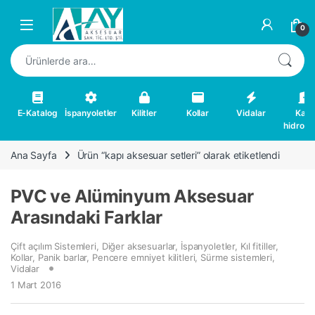
Skip to navigation
Skip to content
0
Ara:
E-Katalog
İspanyoletler
Kilitler
Kollar
Vidalar
Kapı
hidrolikl
Ana Sayfa
Ürün “kapı aksesuar setleri” olarak etiketlendi
PVC ve Alüminyum Aksesuar
Arasındaki Farklar
Çift açılım Sistemleri
,
Diğer aksesuarlar
,
İspanyoletler
,
Kıl fitiller
,
Kollar
,
Panik barlar
,
Pencere emniyet kilitleri
,
Sürme sistemleri
,
Vidalar
1 Mart 2016