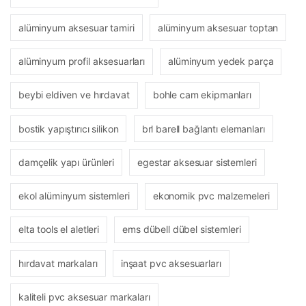
alüminyum aksesuar tamiri
alüminyum aksesuar toptan
alüminyum profil aksesuarları
alüminyum yedek parça
beybi eldiven ve hırdavat
bohle cam ekipmanları
bostik yapıştırıcı silikon
brl barell bağlantı elemanları
damçelik yapı ürünleri
egestar aksesuar sistemleri
ekol alüminyum sistemleri
ekonomik pvc malzemeleri
elta tools el aletleri
ems dübell dübel sistemleri
hırdavat markaları
inşaat pvc aksesuarları
kaliteli pvc aksesuar markaları