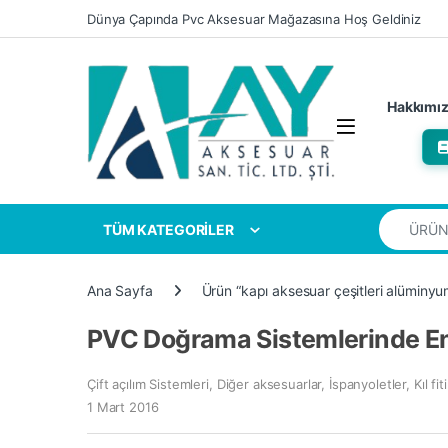
Skip to navigation
Skip to content
Dünya Çapında Pvc Aksesuar Mağazasına Hoş Geldiniz
Hakkımı
Search for
TÜM KATEGORİLER
Ana Sayfa
Ürün “kapı aksesuar çeşitleri alüminyum
PVC Doğrama Sistemlerinde En 
Çift açılım Sistemleri
,
Diğer aksesuarlar
,
İspanyoletler
,
Kıl fiti
1 Mart 2016