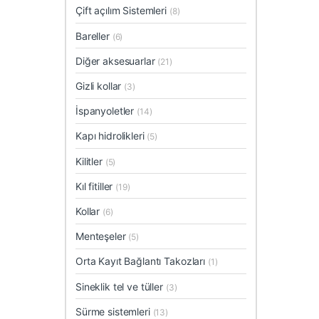
Çift açılım Sistemleri
(8)
Bareller
(6)
Diğer aksesuarlar
(21)
Gizli kollar
(3)
İspanyoletler
(14)
Kapı hidrolikleri
(5)
Kilitler
(5)
Kıl fitiller
(19)
Kollar
(6)
Menteşeler
(5)
Orta Kayıt Bağlantı Takozları
(1)
Sineklik tel ve tüller
(3)
Sürme sistemleri
(13)