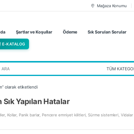
Mağaza Konumu
zda
Şartlar ve Koşullar
Ödeme
Sık Sorulan Sorular
E-KATALOG
:
” olarak etiketlendi
Sık Yapılan Hatalar
ller
,
Kollar
,
Panik barlar
,
Pencere emniyet kilitleri
,
Sürme sistemleri
,
Vidalar