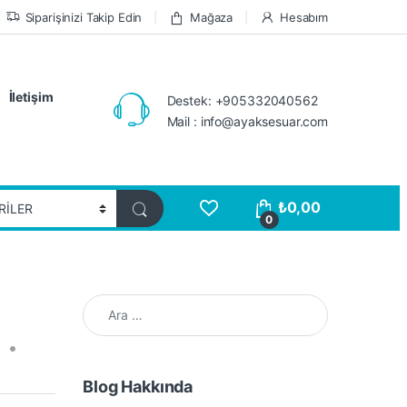
Siparişinizi Takip Edin
Mağaza
Hesabım
İletişim
Destek: +905332040562
Mail : info@ayaksesuar.com
₺
0,00
0
Arama:
Blog Hakkında