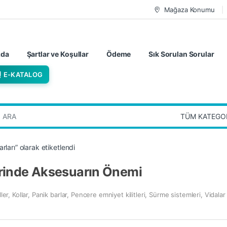
Mağaza Konumu
zda
Şartlar ve Koşullar
Ödeme
Sık Sorulan Sorular
E-KATALOG
:
arı” olarak etiketlendi
inde Aksesuarın Önemi
ller
,
Kollar
,
Panik barlar
,
Pencere emniyet kilitleri
,
Sürme sistemleri
,
Vidalar