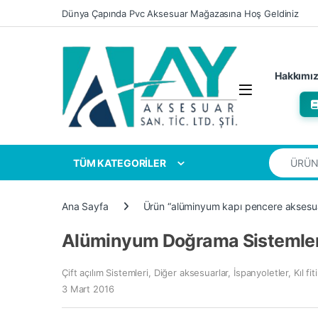
Skip to navigation
Skip to content
Dünya Çapında Pvc Aksesuar Mağazasına Hoş Geldiniz
Hakkımı
Search for
TÜM KATEGORİLER
Ana Sayfa
Ürün “alüminyum kapı pencere aksesuarl
Alüminyum Doğrama Sistemler
Çift açılım Sistemleri
,
Diğer aksesuarlar
,
İspanyoletler
,
Kıl fiti
3 Mart 2016