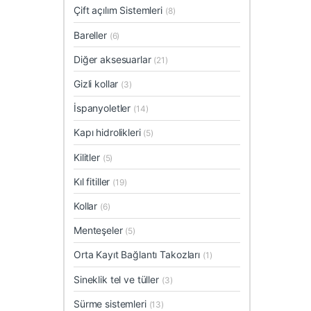
Çift açılım Sistemleri
(8)
Bareller
(6)
Diğer aksesuarlar
(21)
Gizli kollar
(3)
İspanyoletler
(14)
Kapı hidrolikleri
(5)
Kilitler
(5)
Kıl fitiller
(19)
Kollar
(6)
Menteşeler
(5)
Orta Kayıt Bağlantı Takozları
(1)
Sineklik tel ve tüller
(3)
Sürme sistemleri
(13)