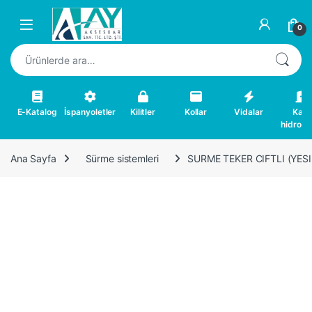
Skip to navigation
Skip to content
0
Ara:
E-Katalog
İspanyoletler
Kilitler
Kollar
Vidalar
Kapı
hidrolikl
Ana Sayfa
Sürme sistemleri
SURME TEKER CIFTLI (YESI