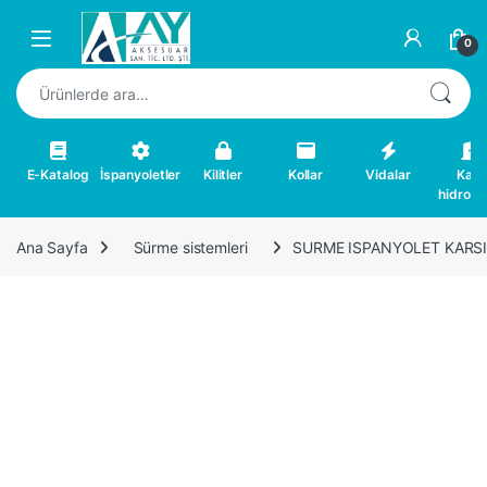
Skip to navigation
Skip to content
0
Ara:
E-Katalog
İspanyoletler
Kilitler
Kollar
Vidalar
Kapı
hidrolikl
Ana Sayfa
Sürme sistemleri
SURME ISPANYOLET KARSIL