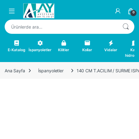
Skip to navigation
Skip to content
0
Ara:
E-Katalog
İspanyoletler
Kilitler
Kollar
Vidalar
Kapı
hidrolikl
Ana Sayfa
İspanyoletler
140 CM T.ACILIM / SURME IS