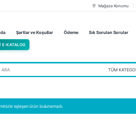
Mağaza Konumu
zda
Şartlar ve Koşullar
Ödeme
Sık Sorulan Sorular
E-KATALOG
:
minizle eşleşen ürün bulunamadı.