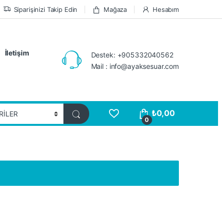
Siparişinizi Takip Edin
Mağaza
Hesabım
İletişim
Destek: +905332040562
Mail : info@ayaksesuar.com
₺
0,00
0