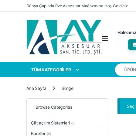
Skip to navigation
Skip to content
Dünya Çapında Pvc Aksesuar Mağazasına Hoş Geldiniz
Hakkımı
Search for
TÜM KATEGORİLER
Ana Sayfa
Simge
Seçi
Browse Categories
Çift açılım Sistemleri
(8)
Bareller
(6)