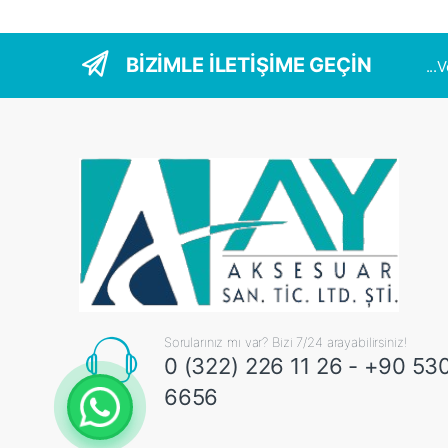
BİZİMLE İLETİŞİME GEÇİN
...
Sorularınız mı var? Bizi 7/24 arayabilirsiniz!
0 (322) 226 11 26 - +90 53
6656