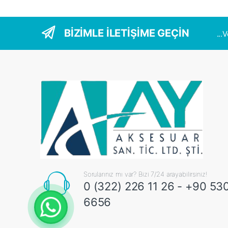
BİZİMLE İLETİŞİME GEÇİN
...
Sorularınız mı var? Bizi 7/24 arayabilirsiniz!
0 (322) 226 11 26 - +90 53
6656