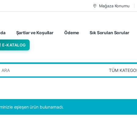
Mağaza Konumu
zda
Şartlar ve Koşullar
Ödeme
Sık Sorulan Sorular
E-KATALOG
:
minizle eşleşen ürün bulunamadı.