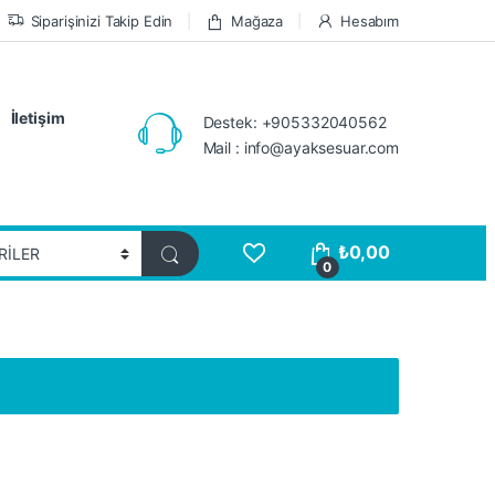
Siparişinizi Takip Edin
Mağaza
Hesabım
İletişim
Destek: +905332040562
Mail : info@ayaksesuar.com
₺
0,00
0