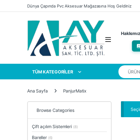
Skip to navigation
Skip to content
Dünya Çapında Pvc Aksesuar Mağazasına Hoş Geldiniz
Hakkımı
Search for
TÜM KATEGORİLER
Ana Sayfa
PanjurMatix
Seçi
Browse Categories
Çift açılım Sistemleri
(8)
Bareller
(6)