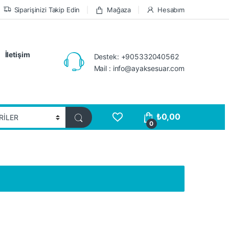
Siparişinizi Takip Edin
Mağaza
Hesabım
İletişim
Destek: +905332040562
Mail : info@ayaksesuar.com
₺
0,00
0