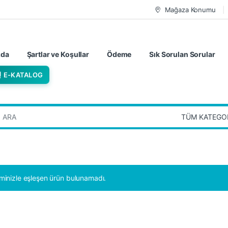
Mağaza Konumu
zda
Şartlar ve Koşullar
Ödeme
Sık Sorulan Sorular
E-KATALOG
:
minizle eşleşen ürün bulunamadı.