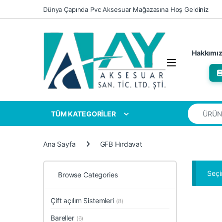
Skip to navigation
Skip to content
Dünya Çapında Pvc Aksesuar Mağazasına Hoş Geldiniz
Hakkımı
Search for
TÜM KATEGORİLER
Ana Sayfa
GFB Hırdavat
Seçi
Browse Categories
Çift açılım Sistemleri
(8)
Bareller
(6)