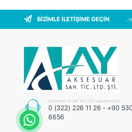
BİZİMLE İLETİŞİME GEÇİN
...
Sorularınız mı var? Bizi 7/24 arayabilirsiniz!
0 (322) 226 11 26 - +90 53
6656