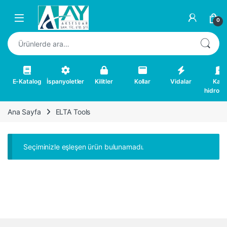
Skip to navigation
Skip to content
0
Ara:
E-Katalog
İspanyoletler
Kilitler
Kollar
Vidalar
Kapı
hidrolikl
Ana Sayfa
ELTA Tools
Seçiminizle eşleşen ürün bulunamadı.