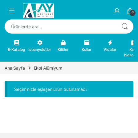
Skip to navigation
Skip to content
0
Ara:
E-Katalog
İspanyoletler
Kilitler
Kollar
Vidalar
Kapı
hidrolikl
Ana Sayfa
Ekol Alümiyum
Seçiminizle eşleşen ürün bulunamadı.