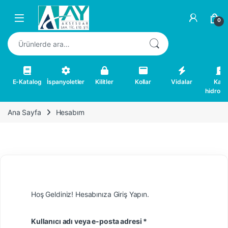
Skip to navigation
Skip to content
0
Ara:
E-Katalog
İspanyoletler
Kilitler
Kollar
Vidalar
Kapı
hidrolikl
Ana Sayfa
Hesabım
Hoş Geldiniz! Hesabınıza Giriş Yapın.
Gerekli
Kullanıcı adı veya e-posta adresi
*