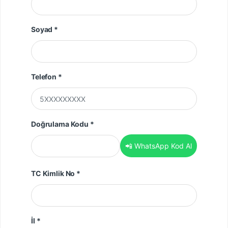
Soyad *
Telefon *
Doğrulama Kodu *
📲 WhatsApp Kod Al
TC Kimlik No *
İl *