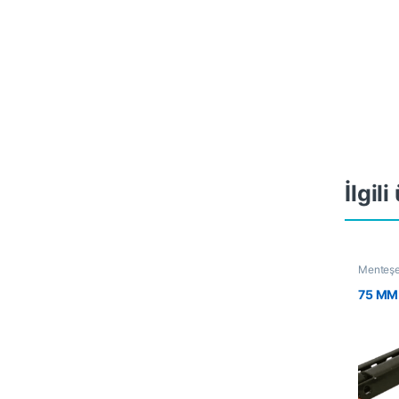
İlgil
Menteşe
75 MM