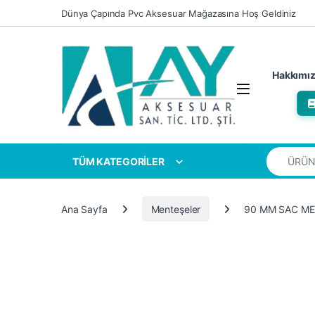
Skip to navigation
Skip to content
Dünya Çapında Pvc Aksesuar Mağazasına Hoş Geldiniz
Hakkımı
Search for
TÜM KATEGORİLER
Ana Sayfa
Menteşeler
90 MM SAC M