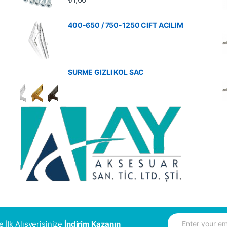
400-650 / 750-1250 CIFT ACILIM
SURME GIZLI KOL SAC
E
Ve İlk Alışverişinize
İndirim Kazanın
m