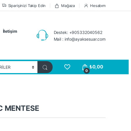
Siparişinizi Takip Edin
Mağaza
Hesabım
İletişim
Destek: +905332040562
Mail : info@ayaksesuar.com
₺
0,00
0
C MENTESE