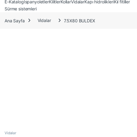
E-Katalog
İspanyoletler
Kilitler
Kollar
Vidalar
Kapı hidrolikleri
Kıl fitiller
Sürme sistemleri
Ana Sayfa
Vidalar
7.5X80 BULDEX
Vidalar