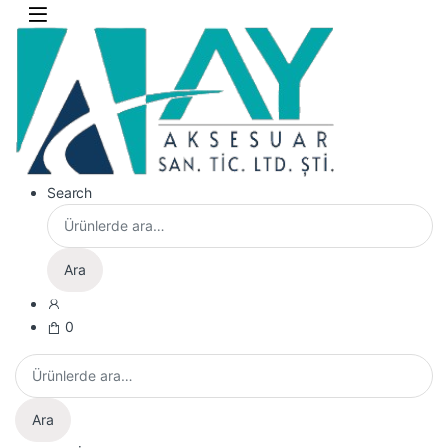
Skip to navigation
Skip to content
Search
Ara:
Ara
0
Ara:
Ara