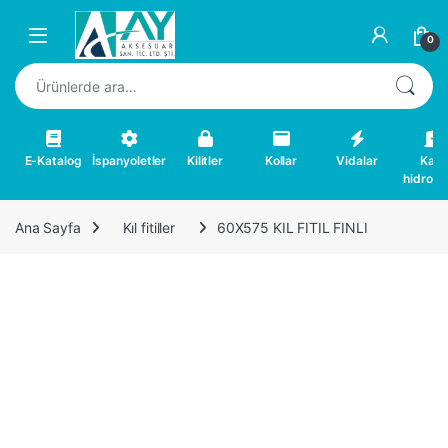
Skip to navigation
Skip to content
0
Ara:
E-Katalog
İspanyoletler
Kilitler
Kollar
Vidalar
Kapı
hidrolikl
Ana Sayfa
Kıl fitiller
60X575 KIL FITIL FINLI