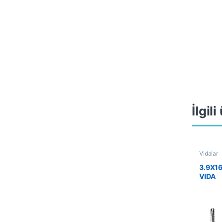
İlgil
Vidalar
3.9X1
VIDA