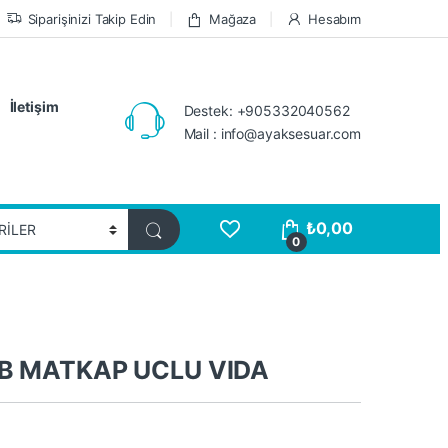
Siparişinizi Takip Edin
Mağaza
Hesabım
İletişim
Destek: +905332040562
Mail : info@ayaksesuar.com
₺
0,00
0
HB MATKAP UCLU VIDA