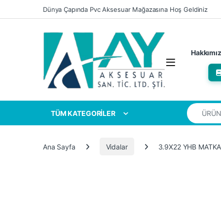
Skip to navigation
Skip to content
Dünya Çapında Pvc Aksesuar Mağazasına Hoş Geldiniz
Hakkımı
Search for
TÜM KATEGORİLER
Ana Sayfa
Vidalar
3.9X22 YHB MATKA