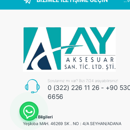
BİZİMLE İLETİŞİME GEÇİN
...
Sorularınız mı var? Bizi 7/24 arayabilirsiniz!
0 (322) 226 11 26 - +90 53
6656
İletişim Bilgileri
Yeşiloba MAH. 46269 SK . NO : 4/A SEYHAN/ADANA